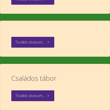
""
Tovább olvasom...
Családos tábor
"Családos
Tovább olvasom...
tábor"