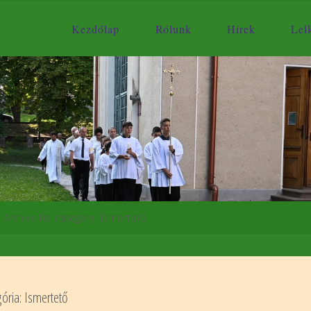
Kezdőlap
Rólunk
Hírek
Lelk
zdőlap
Archive for category "Ismertető"
ória:
Ismertető