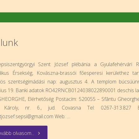
lunk
psiszentgyörgyi Szent József plébánia a Gyulafehérvári 
likus Érsekség, Kovászna-brassói főesperesi kerülethez tart
ös szentségimádási nap: augusztus 4. A templom búcsúün
ius 19. Banki adatok RO42RNCB0124038022890001 deschis l
GHEORGHE, Elérhetőség Postacím: 520055 – Sfântu Gheorghe,
 Károly, nr. 6., jud. Covasna Tel: 0267-313.827 Em
tjozsef.sepsi@gmail.com Web: …
"Rólunk"
vább olvasom...